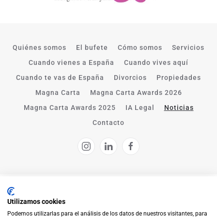
Quiénes somos
El bufete
Cómo somos
Servicios
Cuando vienes a España
Cuando vives aquí
Cuando te vas de España
Divorcios
Propiedades
Magna Carta
Magna Carta Awards 2026
Magna Carta Awards 2025
IA Legal
Noticias
Contacto
Aviso legal
|
Política de privacidad y cookies
|
Política de
Utilizamos cookies
Protección de Datos
Podemos utilizarlas para el análisis de los datos de nuestros visitantes, para